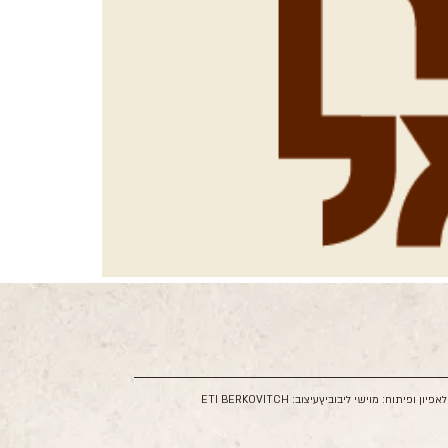
ל
אפיון ופיתוח: מוישי ליבוביץ
עיצוב: ETI BERKOVITCH