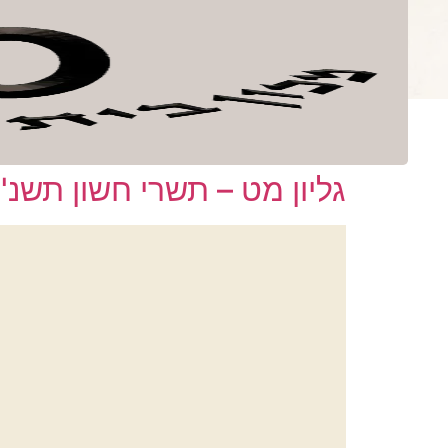
לתוכן
ספרים
קובץ בית 
מספר גליון:
מט
גליון מט – תשרי חשון תשנ"