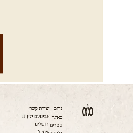
ה
ניווט
יצירת קשר
ה
אבינועם ילין 11
באתר
ה
ב
ירושלים
ספרים
ס
אימייל:
ו