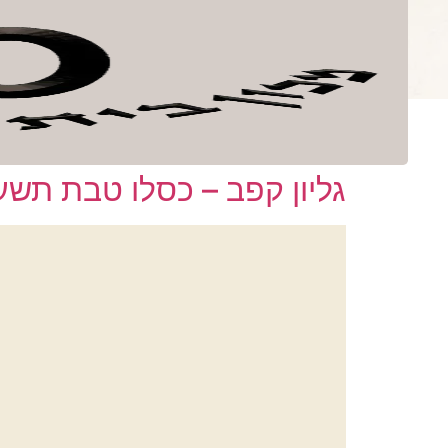
לתוכן
ספרים
קובץ בית 
מספר גליון:
קפב
גליון קפב – כסלו טבת תשע