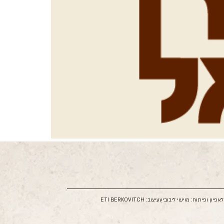
ל
אפיון ופיתוח: מוישי ליבוביץ
עיצוב: ETI BERKOVITCH