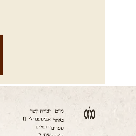
ה
ניווט
יצירת קשר
ה
אבינועם ילין 11
באתר
ה
ב
ירושלים
ספרים
ס
אימייל:
ו