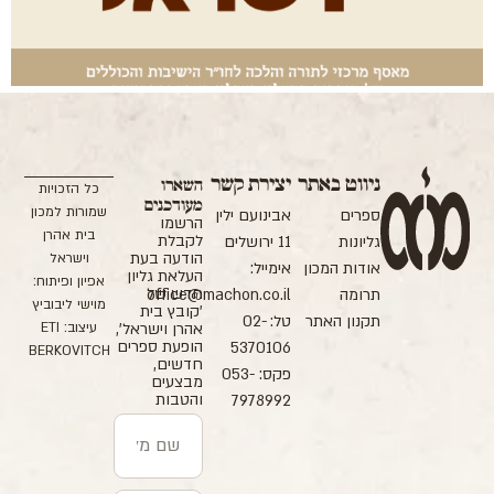
ניווט באתר
יצירת קשר
השארו
כל הזכויות
מעודכנים
שמורות למכון
ספרים
אבינועם ילין
הרשמו
בית אהרן
לקבלת
גליונות
11 ירושלים
הודעה בעת
וישראל
אודות המכון
אימייל:
העלאת גליון
אפיון ופיתוח:
חדש של
תרומה
office@machon.co.il
מוישי ליבוביץ
'קובץ בית
תקנון האתר
טל: 02-
עיצוב: ETI
אהרן וישראל',
הופעת ספרים
5370106
BERKOVITCH
חדשים,
פקס: 053-
מבצעים
והטבות
7978992