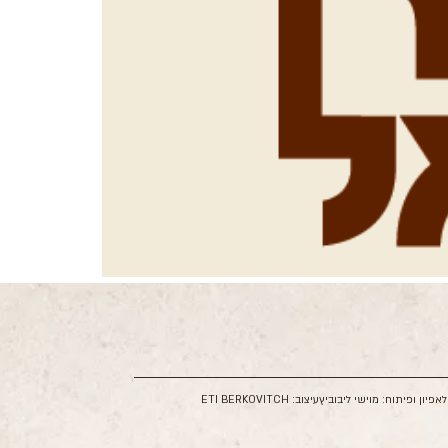
ל
אפיון ופיתוח: מוישי ליבוביץ
עיצוב: ETI BERKOVITCH