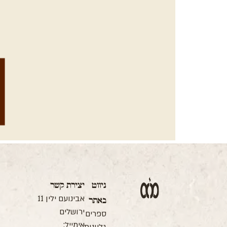
ה
ניווט
יצירת קשר
ה
אבינועם ילין 11
באתר
ה
ב
ירושלים
ספרים
ס
אימייל:
ו