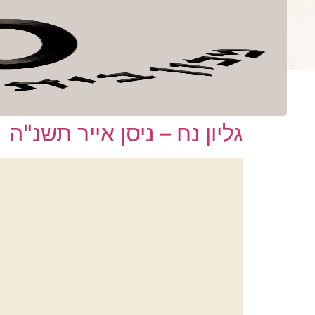
לתוכן
ספרים
קובץ בית 
מספר גליון:
נח
גליון נח – ניסן אייר תשנ"ה