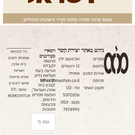
ניווט באתר
יצירת קשר
השארו
כל הזכויות
מעודכנים
שמורות למכון
ספרים
אבינועם ילין
הרשמו
בית אהרן
לקבלת
גליונות
11 ירושלים
הודעה בעת
וישראל
אודות המכון
אימייל:
העלאת גליון
אפיון ופיתוח:
חדש של
תרומה
office@machon.co.il
מוישי ליבוביץ
'קובץ בית
תקנון האתר
טל: 02-
עיצוב: ETI
אהרן וישראל',
הופעת ספרים
5370106
BERKOVITCH
חדשים,
פקס: 053-
מבצעים
והטבות
7978992