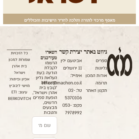
ניווט באתר
יצירת קשר
השארו
כל הזכויות
מעודכנים
שמורות למכון
ספרים
אבינועם ילין
הרשמו
בית אהרן
לקבלת
גליונות
11 ירושלים
הודעה בעת
וישראל
אודות המכון
אימייל:
העלאת גליון
אפיון ופיתוח:
חדש של
תרומה
office@machon.co.il
מוישי ליבוביץ
'קובץ בית
תקנון האתר
טל: 02-
עיצוב: ETI
אהרן וישראל',
הופעת ספרים
5370106
BERKOVITCH
חדשים,
פקס: 053-
מבצעים
והטבות
7978992