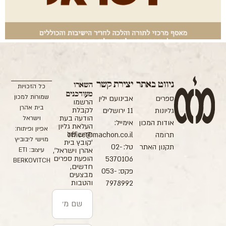
ניווט באתר
יצירת קשר
השארו
כל הזכויות
מעודכנים
שמורות למכון
ספרים
אבינועם ילין
הרשמו
בית אהרן
לקבלת
גליונות
11 ירושלים
הודעה בעת
וישראל
אודות המכון
אימייל:
העלאת גליון
אפיון ופיתוח:
חדש של
תרומה
office@machon.co.il
מוישי ליבוביץ
'קובץ בית
תקנון האתר
טל: 02-
עיצוב: ETI
אהרן וישראל',
הופעת ספרים
5370106
BERKOVITCH
חדשים,
פקס: 053-
מבצעים
והטבות
7978992