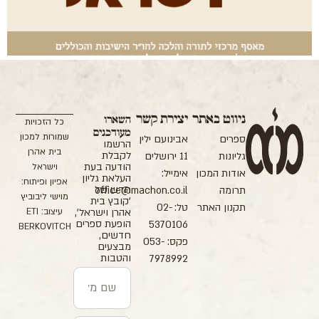
ניווט באתר
יצירת קשר
השארו
כל הזכויות
מעודכנים
שמורות למכון
ספרים
אבינועם ילין
הרשמו
בית אהרן
לקבלת
גליונות
11 ירושלים
הודעה בעת
וישראל
אודות המכון
אימייל:
העלאת גליון
אפיון ופיתוח:
חדש של
תרומה
office@machon.co.il
מוישי ליבוביץ
'קובץ בית
תקנון האתר
טל: 02-
עיצוב: ETI
אהרן וישראל',
הופעת ספרים
5370106
BERKOVITCH
חדשים,
פקס: 053-
מבצעים
והטבות
7978992