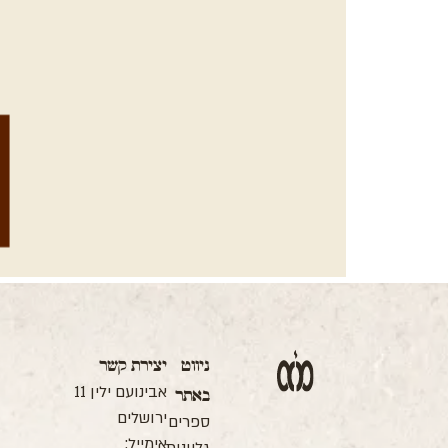
ה
ניווט
יצירת קשר
ה
אבינועם ילין 11
באתר
ה
ב
ירושלים
ספרים
ס
אימייל:
ו