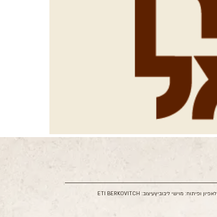
ל
אפיון ופיתוח: מוישי ליבוביץ
עיצוב: ETI BERKOVITCH