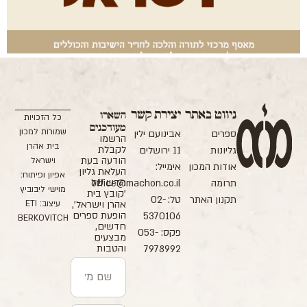
ניווט באתר
יצירת קשר
השארו
כל הזכויות
מעודכנים
שמורות למכון
ספרים
אבינועם ילין
הרשמו
בית אהרן
לקבלת
גליונות
11 ירושלים
הודעה בעת
וישראל
אודות המכון
אימייל:
העלאת גליון
אפיון ופיתוח:
חדש של
תרומה
office@machon.co.il
מוישי ליבוביץ
'קובץ בית
תקנון האתר
טל: 02-
עיצוב: ETI
אהרן וישראל',
הופעת ספרים
5370106
BERKOVITCH
חדשים,
פקס: 053-
מבצעים
והטבות
7978992