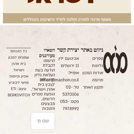
ניווט באתר
יצירת קשר
השארו
כל הזכויות
מעודכנים
שמורות למכון
ספרים
אבינועם ילין
הרשמו
בית אהרן
לקבלת
גליונות
11 ירושלים
הודעה בעת
וישראל
אודות המכון
אימייל:
העלאת גליון
אפיון ופיתוח:
חדש של
תרומה
office@machon.co.il
מוישי ליבוביץ
'קובץ בית
תקנון האתר
טל: 02-
עיצוב: ETI
אהרן וישראל',
הופעת ספרים
5370106
BERKOVITCH
חדשים,
פקס: 053-
מבצעים
והטבות
7978992