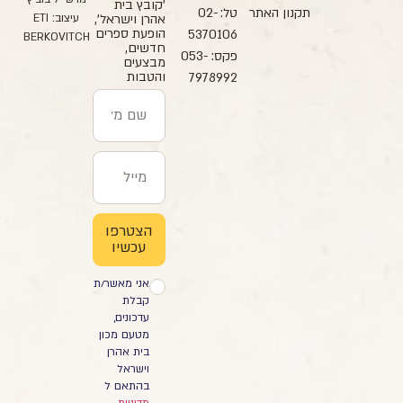
'קובץ בית
תקנון האתר
טל: 02-
עיצוב: ETI
אהרן וישראל',
הופעת ספרים
5370106
BERKOVITCH
חדשים,
פקס: 053-
מבצעים
והטבות
7978992
הצטרפו
עכשיו
אני מאשר/ת
קבלת
עדכונים,
מטעם מכון
בית אהרן
וישראל
בהתאם ל
מדיניות