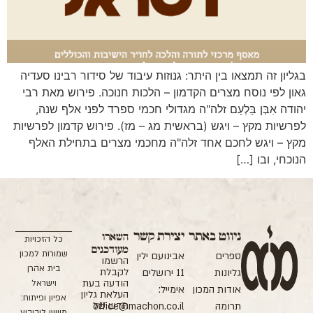
בגליון זה תמצאו בין היתר: גנוזות עיבוד של סידור רבינו סעדיה
גאון לפי נוסח מצרים הקדמון – הלכות חנוכה. פירוש מאת רבי
יהודה אִבְּן בַּלְעַם זלה"ה מגדולי חכמי ספרד לפני אלף שנה,
לפרשיות מקץ – ויגש (בראשית מג – מז). פירוש קדמון לפרשיות
מקץ – ויגש לחכם אחד זלה"ה מחכמי מצרים בתחילת האלף
הנוכחי, ובו […]
ניווט באתר
יצירת קשר
השארו
כל הזכויות
מעודכנים
שמורות למכון
ספרים
אבינועם ילין
הרשמו
בית אהרן
לקבלת
גליונות
11 ירושלים
הודעה בעת
וישראל
אודות המכון
אימייל:
העלאת גליון
אפיון ופיתוח:
חדש של
תרומה
office@machon.co.il
מוישי ליבוביץ