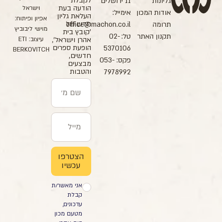
לקבלת
גליונות
11 ירושלים
הודעה בעת
וישראל
אודות המכון
אימייל:
העלאת גליון
אפיון ופיתוח:
חדש של
תרומה
office@machon.co.il
מוישי ליבוביץ
'קובץ בית
תקנון האתר
טל: 02-
עיצוב: ETI
אהרן וישראל',
הופעת ספרים
5370106
BERKOVITCH
חדשים,
פקס: 053-
מבצעים
והטבות
7978992
הצטרפו
עכשיו
אני מאשר/ת
קבלת
עדכונים,
מטעם מכון