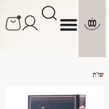
לתוכן
0
שו''ת