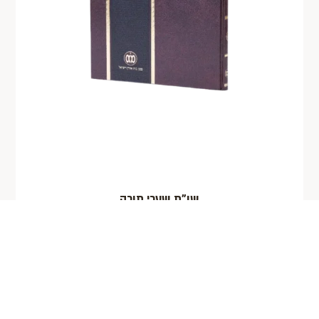
שו"ת שערי תורה
הגאון רבי בנימין וואלף לעוו זצוק"ל
₪
60.00
הוספה לסל
המלאי אזל