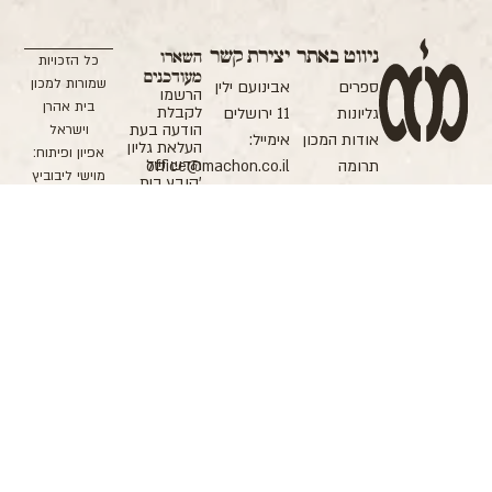
ניווט באתר
יצירת קשר
השארו
כל הזכויות
מעודכנים
שמורות למכון
ספרים
אבינועם ילין
הרשמו
בית אהרן
לקבלת
גליונות
11 ירושלים
הודעה בעת
וישראל
אודות המכון
אימייל:
העלאת גליון
אפיון ופיתוח:
חדש של
תרומה
office@machon.co.il
מוישי ליבוביץ
'קובץ בית
תקנון האתר
טל: 02-
עיצוב: ETI
אהרן וישראל',
הופעת ספרים
5370106
BERKOVITCH
חדשים,
פקס: 053-
מבצעים
והטבות
7978992
הצטרפו
עכשיו