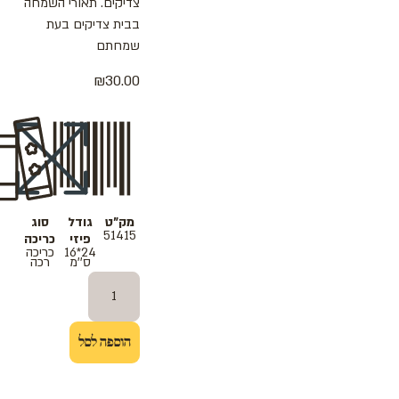
צדיקים. תאורי השמחה
בבית צדיקים בעת
שמחתם
₪
30.00
מק"ט
גודל
סוג
51415
פיזי
כריכה
24*16
כריכה
ס''מ
רכה
הוספה לסל