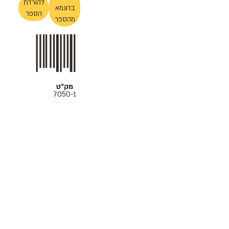
להורדת
בדוגמא
הספר
מהספר
מק"ט
7050-1