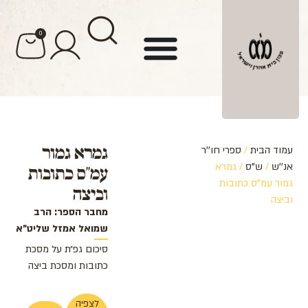
לתוכן
0
גמרא גמור
עמוד הבית
/
ספרי חו''ר
אנ''ש
/
ש"ס
/ גמרא
עמ"ס כתובות
גמור עמ"ס כתובות
וביצה
וביצה
מחבר הספר: הרב
שמואל אמזל שליט"א
סיכום גפ״ת על מסכת
כתובות ומסכת ביצה
לצפיה