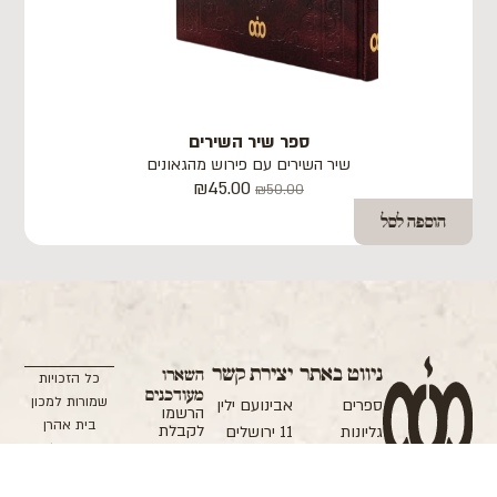
ספר שיר השירים
שיר השירים עם פירוש מהגאונים
₪
45.00
₪
50.00
הוספה לסל
ניווט באתר
יצירת קשר
השארו
כל הזכויות
מעודכנים
שמורות למכון
ספרים
אבינועם ילין
הרשמו
בית אהרן
לקבלת
גליונות
11 ירושלים
הודעה בעת
וישראל
אודות המכון
אימייל:
העלאת גליון
אפיון ופיתוח:
חדש של
תרומה
office@machon.co.il
מוישי ליבוביץ