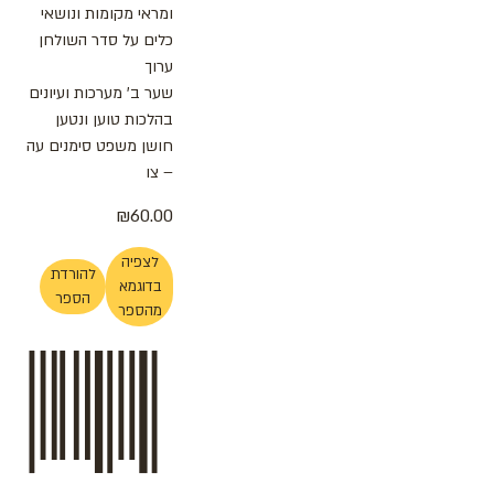
ומראי מקומות ונושאי
כלים על סדר השולחן
ערוך
שער ב' מערכות ועיונים
בהלכות טוען ונטען
חושן משפט סימנים עה
– צו
₪
60.00
לצפיה
להורדת
בדוגמא
הספר
מהספר