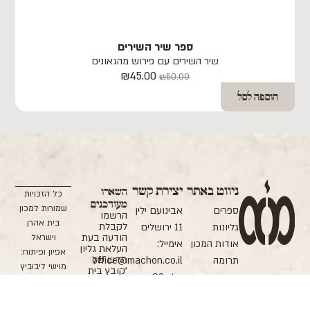
ספר שיר השירים
שיר השירים עם פירוש מהגאונים
₪
45.00
₪
50.00
הוספה לסל
ניווט באתר
יצירת קשר
השארו
כל הזכויות
מעודכנים
שמורות למכון
ספרים
אבינועם ילין
הרשמו
בית אהרן
לקבלת
גליונות
11 ירושלים
הודעה בעת
וישראל
אודות המכון
אימייל:
העלאת גליון
אפיון ופיתוח:
חדש של
תרומה
office@machon.co.il
מוישי ליבוביץ
'קובץ בית
תקנון האתר
טל: 02-
עיצוב: ETI
אהרן וישראל',
הופעת ספרים
5370106
BERKOVITCH
חדשים,