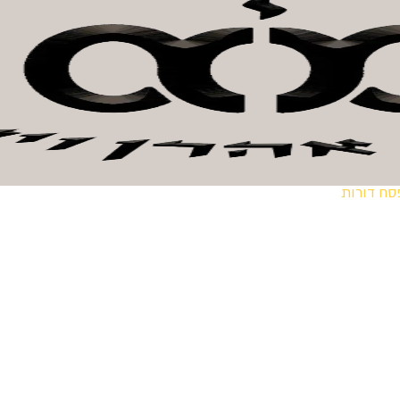
רן וישראל
חנות קהילה
אודות המכון
צור קשר
לתרו
סח דורות