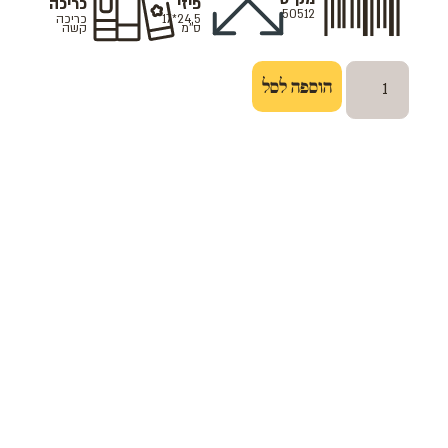
פיזי
כריכה
50512
24.5*17
כריכה
ס''מ
קשה
הוספה לסל