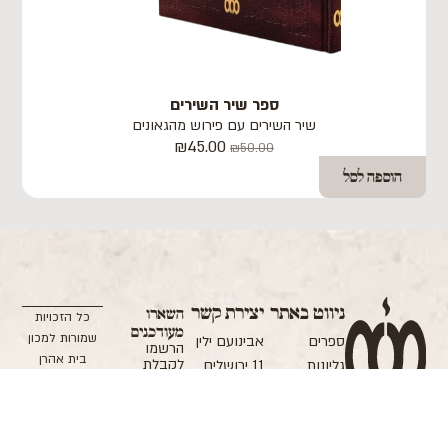
ספר שיר השירים
שיר השירים עם פירוש מהגאונים
₪
45.00
₪
50.00
הוספה לסל
ניווט באתר
יצירת קשר
השארו
כל הזכויות
מעודכנים
שמורות למכון
ספרים
אבינועם ילין
הרשמו
בית אהרן
לקבלת
גליונות
11 ירושלים
הודעה בעת
וישראל
אודות המכון
אימייל:
העלאת גליון
אפיון ופיתוח:
חדש של
תרומה
office@machon.co.il
מוישי ליבוביץ
'קובץ בית
תקנון האתר
טל: 02-
עיצוב: ETI
אהרן וישראל',