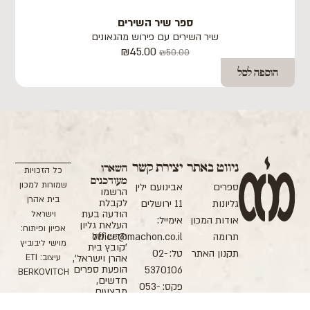
ספר שיר השירים
שיר השירים עם פירוש מהגאונים
₪
45.00
₪
50.00
הוספה לסל
ניווט באתר
יצירת קשר
השארו
כל הזכויות
מעודכנים
שמורות למכון
ספרים
אבינועם ילין
הרשמו
בית אהרן
לקבלת
גליונות
11 ירושלים
הודעה בעת
וישראל
אודות המכון
אימייל:
העלאת גליון
אפיון ופיתוח:
חדש של
תרומה
office@machon.co.il
מוישי ליבוביץ
'קובץ בית
תקנון האתר
טל: 02-
עיצוב: ETI
אהרן וישראל',
הופעת ספרים
5370106
BERKOVITCH
חדשים,
פקס: 053-
מבצעים
והטבות
7978992