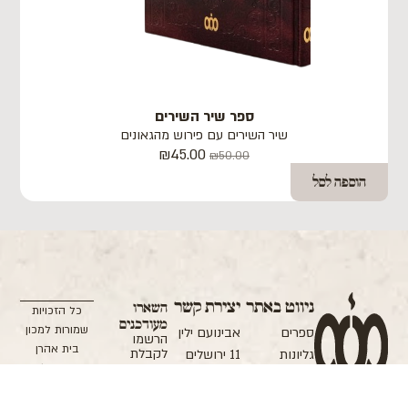
ספר שיר השירים
שיר השירים עם פירוש מהגאונים
₪
45.00
₪
50.00
הוספה לסל
ניווט באתר
יצירת קשר
השארו
כל הזכויות
מעודכנים
שמורות למכון
ספרים
אבינועם ילין
הרשמו
בית אהרן
לקבלת
גליונות
11 ירושלים
הודעה בעת
וישראל
אודות המכון
אימייל:
העלאת גליון
אפיון ופיתוח:
חדש של
תרומה
office@machon.co.il
מוישי ליבוביץ