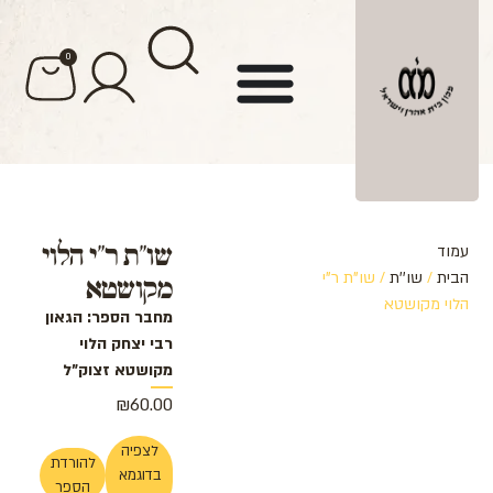
לתוכן
0
שו"ת ר"י הלוי
עמוד
הבית
/
שו''ת
/ שו"ת ר"י
מקושטא
הלוי מקושטא
מחבר הספר: הגאון
רבי יצחק הלוי
מקושטא זצוק"ל
₪
60.00
לצפיה
להורדת
בדוגמא
הספר