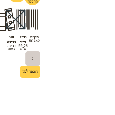
מהספר
מק"ט
גודל
סוג
50462
פיזי
כריכה
28*22
כריכה
ס''מ
קשה
הוספה לסל