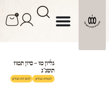
לתוכן
0
גליון מז – סיון תמוז
תשנ"ג
לצפיה בגליון
להורדת הגליון