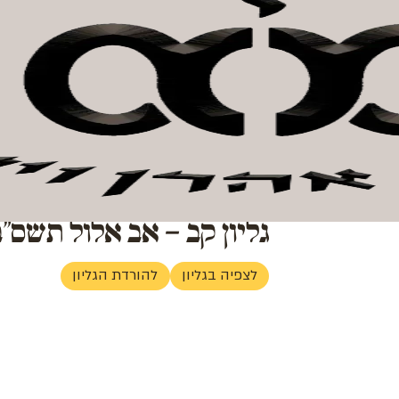
ן וישראל
חנות קהילה
אודות המכון
צור קשר
לתרומה
גליון קב – אב אלול תשס"ב
לצפיה בגליון
להורדת הגליון