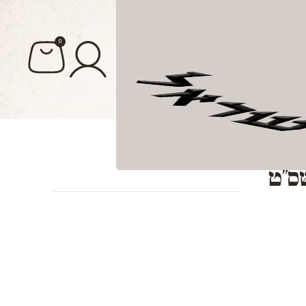
0
ס"ט