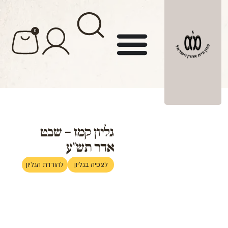
לתוכן
0
גליון קמז – שבט
אדר תש"ע
לצפיה בגליון
להורדת הגליון