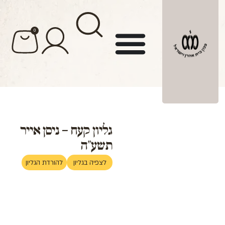
לתוכן
0
גליון קעח – ניסן אייר
תשע"ה
לצפיה בגליון
להורדת הגליון