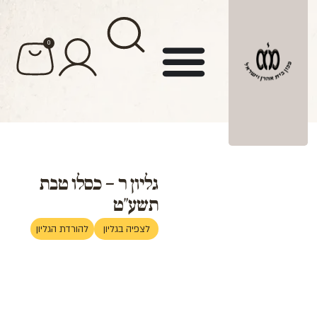
לתוכן
0
גליון ר – כסלו טבת
תשע"ט
לצפיה בגליון
להורדת הגליון